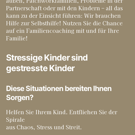
außen, Patch­work­fa­mi­li­en, Pro­ble­me in der
Part­ner­schaft oder mit den Kin­dern – all das
kann zu der Ein­sicht füh­ren: Wir brau­chen
Hil­fe zur Selbst­hil­fe! Nut­zen Sie die Chan­ce
auf ein Fami­li­en­coa­ching mit und für Ihre
Familie!
Stressige Kinder sind
gestresste Kinder
Diese Situationen bereiten Ihnen
Sorgen?
Hel­fen Sie Ihrem Kind. Ent­flie­hen Sie der
Spi­ra­le
aus Cha­os, Stress und Streit.