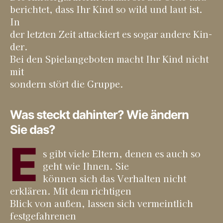
berich­tet, dass Ihr Kind so wild und laut ist.
In
der letz­ten Zeit atta­ckiert es sogar ande­re Kin­
der.
Bei den Spiel­an­ge­bo­ten macht Ihr Kind nicht
mit
son­dern stört die Gruppe.
Was steckt dahinter? Wie ändern
Sie das?
E
s gibt vie­le Eltern, denen es auch so
geht wie Ihnen. Sie
kön­nen sich das Ver­hal­ten nicht
erklä­ren. Mit dem rich­ti­gen
Blick von außen, las­sen sich ver­meint­lich
fest­ge­fah­re­nen