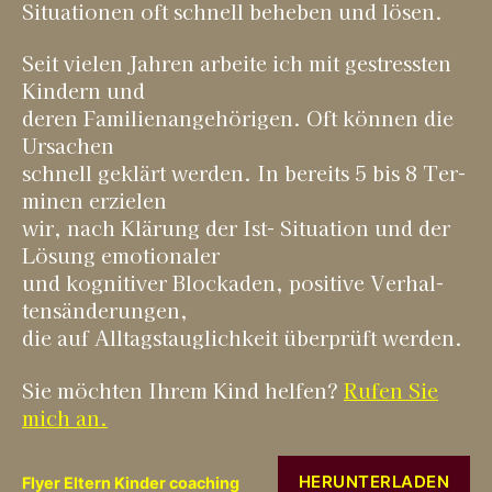
Situa­tio­nen oft schnell behe­ben und lösen.
Seit vie­len Jah­ren arbei­te ich mit gestress­ten
Kin­dern und
deren Fami­li­en­an­ge­hö­ri­gen. Oft kön­nen die
Ursa­chen
schnell geklärt wer­den. In bereits 5 bis 8 Ter­
mi­nen erzie­len
wir, nach Klä­rung der Ist- Situa­ti­on und der
Lösung emo­tio­na­ler
und kogni­ti­ver Blo­cka­den, posi­ti­ve Ver­hal­
tens­än­de­run­gen,
die auf All­tags­taug­lich­keit über­prüft werden.
Sie möch­ten Ihrem Kind hel­fen?
Rufen Sie
mich an.
HER­UN­TER­LA­DEN
Fly­er Eltern Kin­der coa­ching