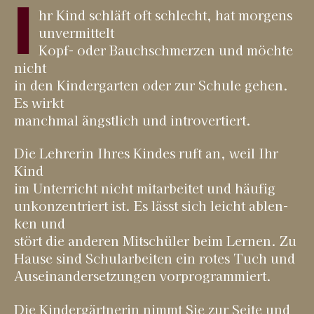
I
hr Kind schläft oft schlecht, hat mor­gens
unver­mit­telt
Kopf- oder Bauch­schmer­zen und möch­te
nicht
in den Kin­der­gar­ten oder zur Schu­le gehen.
Es wirkt
manch­mal ängst­lich und introvertiert.
Die Leh­re­rin Ihres Kin­des ruft an, weil Ihr
Kind
im Unter­richt nicht mit­ar­bei­tet und häu­fig
unkon­zen­triert ist. Es lässt sich leicht ablen­
ken und
stört die ande­ren Mit­schü­ler beim Ler­nen. Zu
Hau­se sind Schul­ar­bei­ten ein rotes Tuch und
Aus­ein­an­der­set­zun­gen vorprogrammiert.
Die Kin­der­gärt­ne­rin nimmt Sie zur Sei­te und